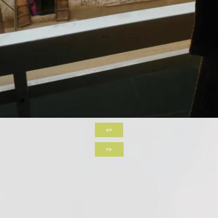
<=
=>